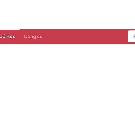
oá Học
Công cụ