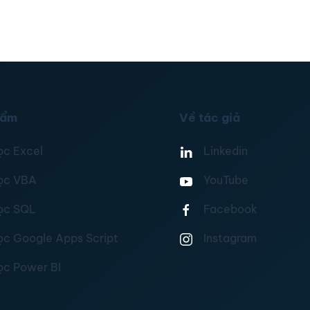
hẩm
Về tác giả
ọc Excel
Linkedin
ọc VBA
YouTube
ọc SQL
Facebook
ọc Google Apps Script
Instagram
ọc Power BI