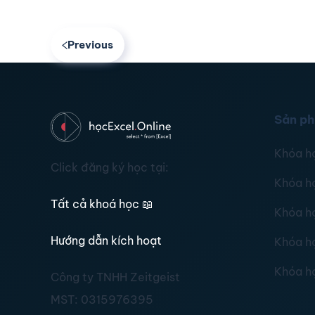
Previous
Sản p
Khóa h
Click đăng ký học tại:
Khóa h
Tất cả khoá học
📖
Khóa h
Hướng dẫn kích hoạt
Khóa h
Khóa h
Công ty TNHH Zeitgeist
MST:
0315976395