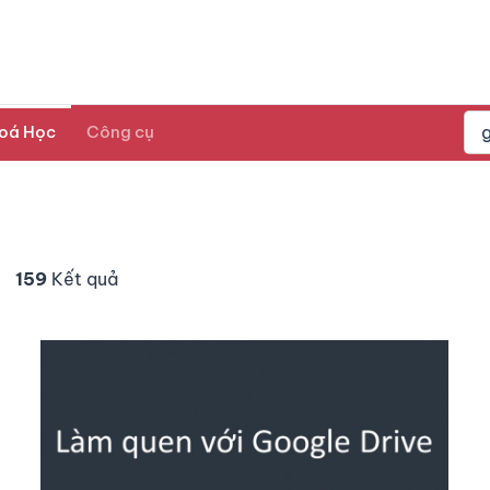
oá Học
Công cụ
159
Kết quả