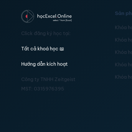
Sản p
Khóa h
Click đăng ký học tại:
Khóa h
Tất cả khoá học
📖
Khóa h
Hướng dẫn kích hoạt
Khóa h
Khóa h
Công ty TNHH Zeitgeist
MST:
0315976395