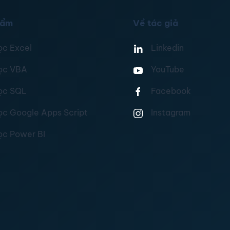
hẩm
Về tác giả
ọc Excel
Linkedin
ọc VBA
YouTube
ọc SQL
Facebook
ọc Google Apps Script
Instagram
ọc Power BI